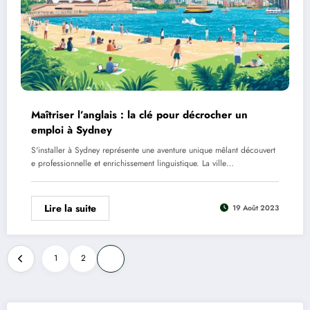
Maîtriser l’anglais : la clé pour décrocher un
emploi à Sydney
S'installer à Sydney représente une aventure unique mêlant découvert
e professionnelle et enrichissement linguistique. La ville…
Lire la suite
19 Août 2023
Pagination
1
2
3
des
publications