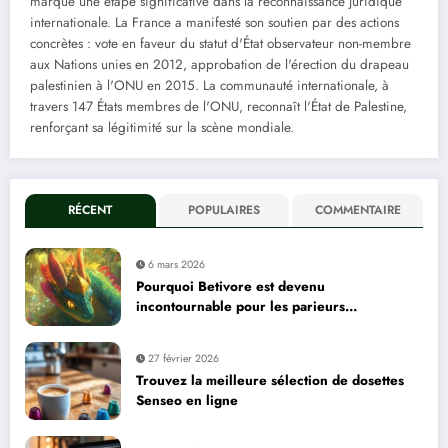
marque une étape significative dans la reconnaissance juridique
internationale. La France a manifesté son soutien par des actions
concrètes : vote en faveur du statut d'État observateur non-membre
aux Nations unies en 2012, approbation de l'érection du drapeau
palestinien à l'ONU en 2015. La communauté internationale, à
travers 147 États membres de l'ONU, reconnaît l'État de Palestine,
renforçant sa légitimité sur la scène mondiale.
RÉCENT
POPULAIRES
COMMENTAIRE
6 mars 2026
Pourquoi Betivore est devenu
incontournable pour les parieurs
professionnels
27 février 2026
Trouvez la meilleure sélection de dosettes
Senseo en ligne