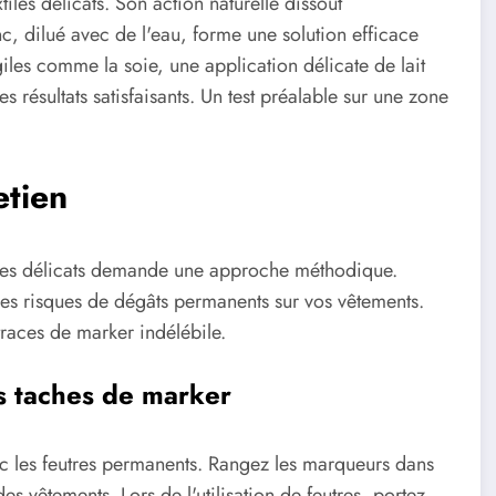
tiles délicats. Son action naturelle dissout
c, dilué avec de l'eau, forme une solution efficace
ragiles comme la soie, une application délicate de lait
 résultats satisfaisants. Un test préalable sur une zone
etien
tiles délicats demande une approche méthodique.
les risques de dégâts permanents sur vos vêtements.
traces de marker indélébile.
es taches de marker
vec les feutres permanents. Rangez les marqueurs dans
s vêtements. Lors de l'utilisation de feutres, portez