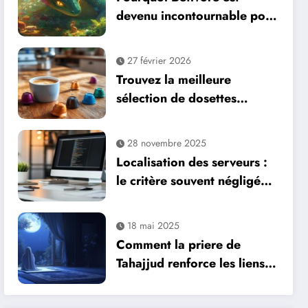
devenu incontournable pour
les parieurs professionnels
27 février 2026
Trouvez la meilleure
sélection de dosettes
Senseo en ligne
28 novembre 2025
Localisation des serveurs :
le critère souvent négligé
pour sélectionner votre
hébergeur de site web
18 mai 2025
Comment la priere de
Tahajjud renforce les liens
familiaux au quotidien